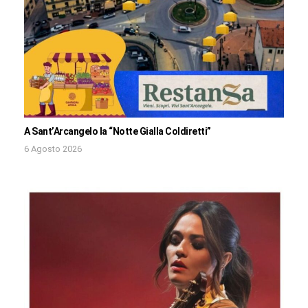
A Sant’Arcangelo la “Notte Gialla Coldiretti”
6 Agosto 2026