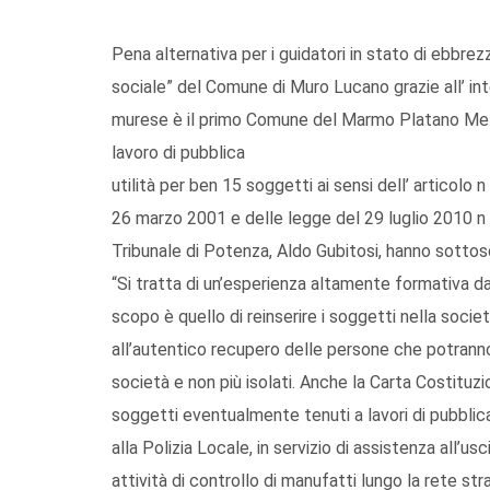
Pena alternativa per i guidatori in stato di ebbrezz
sociale” del Comune di Muro Lucano grazie all’ int
murese è il primo Comune del Marmo Platano Mela
lavoro di pubblica
utilità per ben 15 soggetti ai sensi dell’ articolo
26 marzo 2001 e delle legge del 29 luglio 2010 n 1
Tribunale di Potenza, Aldo Gubitosi, hanno sottosc
“Si tratta di un’esperienza altamente formativa da
scopo è quello di reinserire i soggetti nella società
all’autentico recupero delle persone che potranno 
società e non più isolati. Anche la Carta Costituzion
soggetti eventualmente tenuti a lavori di pubblica
alla Polizia Locale, in servizio di assistenza all’u
attività di controllo di manufatti lungo la rete st