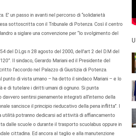
a. E’ un passo in avanti nel percorso di “solidarietà
esa sottoscritta con il Tribunale di Potenza. Così il centro
ndro a siglare una convenzione per “lo svolgimento del
U
 n 54 del D.Lgs n 28 agosto del 2000, dell’art 2 del D.M del
20”. Il sindaco, Gerardo Mariani ed il Presidente del
ritto l’accordo nel Palazzo di Giustizia di Potenza.
l punto di vista umano – ha detto il sindaco Mariani – e lo
 e di tutelare i diritti umani di ognuno. Si punta
davvero sentirsi pienamente integrati all’interno della
ale sancisce il principio rieducativo della pena inflitta”. I
 utilità potranno dedicarsi ad attività di affiancamento
scita dalle scuole o durante il trasporto scuolabus oppure in
radale cittadina. Ed ancora al taglio e alla manutenzione