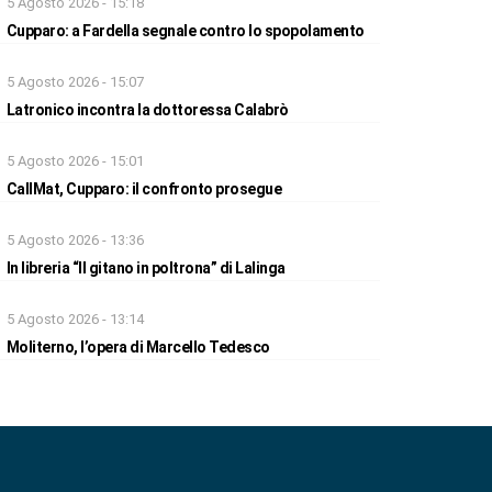
5 Agosto 2026 - 15:18
Cupparo: a Fardella segnale contro lo spopolamento
5 Agosto 2026 - 15:07
Latronico incontra la dottoressa Calabrò
5 Agosto 2026 - 15:01
CallMat, Cupparo: il confronto prosegue
5 Agosto 2026 - 13:36
In libreria “Il gitano in poltrona” di Lalinga
5 Agosto 2026 - 13:14
Moliterno, l’opera di Marcello Tedesco