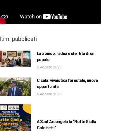
ltimi pubblicati
Latronico: radici e identità di un
popolo
6 Agosto 2026
Cicala: vivaistica forestale, nuova
opportunità
6 Agosto 2026
A Sant’Arcangelo la “Notte Gialla
Coldiretti”