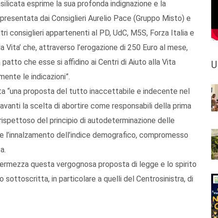
asilicata esprime la sua profonda indignazione e la
presentata dai Consiglieri Aurelio Pace (Gruppo Misto) e
ri consiglieri appartenenti al PD, UdC, M5S, Forza Italia e
er la Vita’ che, attraverso l’erogazione di 250 Euro al mese,
patto che esse si affidino ai Centri di Aiuto alla Vita
U
mente le indicazioni”.
ata “una proposta del tutto inaccettabile e indecente nel
vanti la scelta di abortire come responsabili della prima
rrispettoso del principio di autodeterminazione delle
utte l’innalzamento dell’indice demografico, compromesso
a.
fermezza questa vergognosa proposta di legge e lo spirito
 sottoscritta, in particolare a quelli del Centrosinistra, di