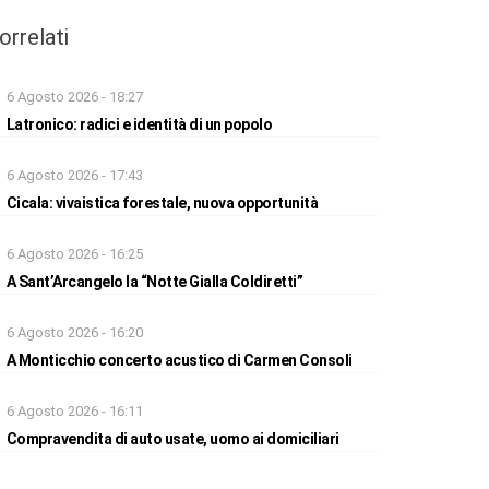
orrelati
6 Agosto 2026 - 18:27
Latronico: radici e identità di un popolo
6 Agosto 2026 - 17:43
Cicala: vivaistica forestale, nuova opportunità
6 Agosto 2026 - 16:25
A Sant’Arcangelo la “Notte Gialla Coldiretti”
6 Agosto 2026 - 16:20
A Monticchio concerto acustico di Carmen Consoli
6 Agosto 2026 - 16:11
Compravendita di auto usate, uomo ai domiciliari