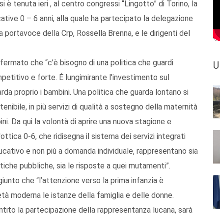
i è tenuta ieri , al centro congressi “Lingotto” di Torino, la
tive 0 – 6 anni, alla quale ha partecipato la delegazione
a portavoce della Crp, Rossella Brenna, e le dirigenti del
ffermato che “c’è bisogno di una politica che guardi
U
petitivo e forte. É lungimirante l'investimento sul
rda proprio i bambini. Una politica che guarda lontano si
enibile, in più servizi di qualità a sostegno della maternità
bini. Da qui la volontà di aprire una nuova stagione e
'ottica 0-6, che ridisegna il sistema dei servizi integrati
educativo e non più a domanda individuale, rappresentano sia
litiche pubbliche, sia le risposte a quei mutamenti”.
iunto che “l’attenzione verso la prima infanzia è
tà moderna le istanze della famiglia e delle donne.
tito la partecipazione della rappresentanza lucana, sarà