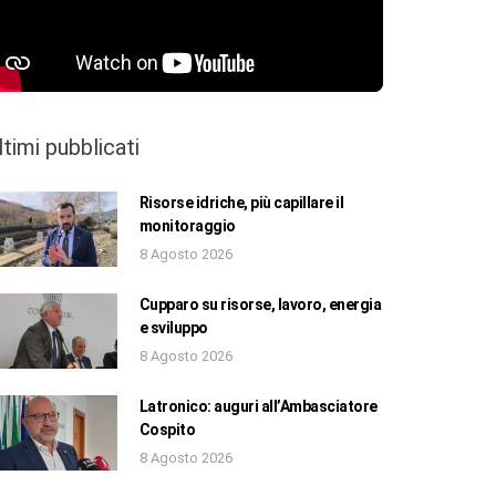
ltimi pubblicati
Risorse idriche, più capillare il
monitoraggio
8 Agosto 2026
Cupparo su risorse, lavoro, energia
e sviluppo
8 Agosto 2026
Latronico: auguri all’Ambasciatore
Cospito
8 Agosto 2026