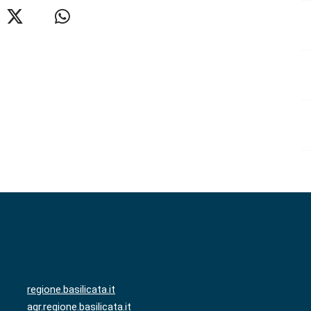
regione.basilicata.it
agr.regione.basilicata.it