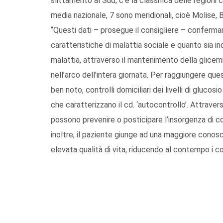
slittamento al Sud, c’è la classifica delle regioni 
media nazionale, 7 sono meridionali, cioè Molise, Ba
“Questi dati – prosegue il consigliere – conferma
caratteristiche di malattia sociale e quanto sia indi
malattia, attraverso il mantenimento della glicemia 
nell’arco dell’intera giornata. Per raggiungere q
ben noto, controlli domiciliari dei livelli di gluco
che caratterizzano il cd. ‘autocontrollo’. Attraverso
possono prevenire o posticipare l’insorgenza di c
inoltre, il paziente giunge ad una maggiore conos
elevata qualità di vita, riducendo al contempo i 