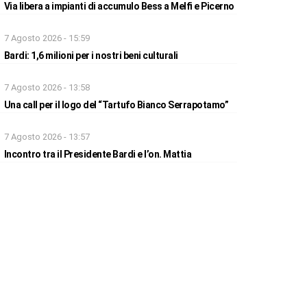
Via libera a impianti di accumulo Bess a Melfi e Picerno
7 Agosto 2026 - 15:59
Bardi: 1,6 milioni per i nostri beni culturali
7 Agosto 2026 - 13:58
Una call per il logo del “Tartufo Bianco Serrapotamo”
7 Agosto 2026 - 13:57
Incontro tra il Presidente Bardi e l’on. Mattia