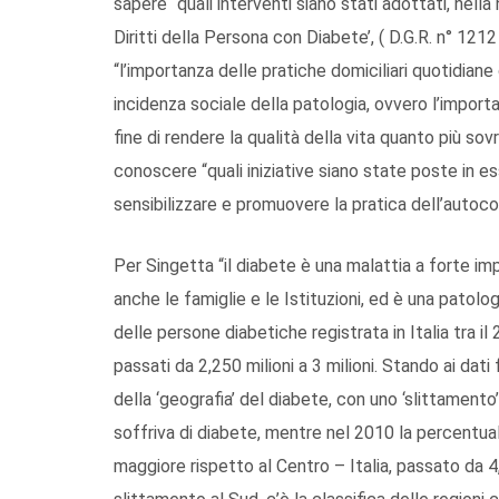
sapere “quali interventi siano stati adottati, nella
Diritti della Persona con Diabete’, ( D.G.R. n° 1212
“l’importanza delle pratiche domiciliari quotidian
incidenza sociale della patologia, ovvero l’import
fine di rendere la qualità della vita quanto più sov
conoscere “quali iniziative siano state poste in ess
sensibilizzare e promuovere la pratica dell’autoc
Per Singetta “il diabete è una malattia a forte im
anche le famiglie e le Istituzioni, ed è una patol
delle persone diabetiche registrata in Italia tra il
passati da 2,250 milioni a 3 milioni. Stando ai dati 
della ‘geografia’ del diabete, con uno ‘slittamento’
soffriva di diabete, mentre nel 2010 la percentual
maggiore rispetto al Centro – Italia, passato da 4