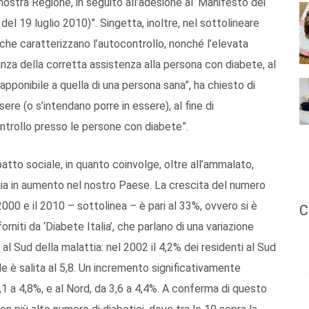
 nostra Regione, in seguito all’adesione al ‘Manifesto dei
 del 19 luglio 2010)”. Singetta, inoltre, nel sottolineare
e che caratterizzano l’autocontrollo, nonché l’elevata
anza della corretta assistenza alla persona con diabete, al
rapponibile a quella di una persona sana”, ha chiesto di
ere (o s’intendano porre in essere), al fine di
ontrollo presso le persone con diabete”.
patto sociale, in quanto coinvolge, oltre all’ammalato,
ogia in aumento nel nostro Paese. La crescita del numero
 2000 e il 2010 – sottolinea – è pari al 33%, ovvero si è
C
forniti da ‘Diabete Italia’, che parlano di una variazione
 al Sud della malattia: nel 2002 il 4,2% dei residenti al Sud
e è salita al 5,8. Un incremento significativamente
,1 a 4,8%, e al Nord, da 3,6 a 4,4%. A conferma di questo