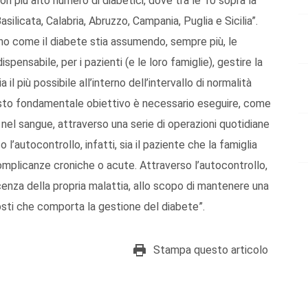
con più alto numero di diabetici, dove tra le 10 sopra la
silicata, Calabria, Abruzzo, Campania, Puglia e Sicilia”.
no come il diabete stia assumendo, sempre più, le
spensabile, per i pazienti (e le loro famiglie), gestire la
il più possibile all’interno dell’intervallo di normalità
uesto fondamentale obiettivo è necessario eseguire, come
sio nel sangue, attraverso una serie di operazioni quotidiane
 l’autocontrollo, infatti, sia il paziente che la famiglia
omplicanze croniche o acute. Attraverso l’autocontrollo,
cenza della propria malattia, allo scopo di mantenere una
costi che comporta la gestione del diabete”.
Stampa questo articolo