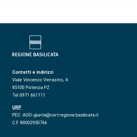
Contatti e indirizzi
Viale Vincenzo Verrastro, 4
85100 Potenza PZ
Tel 0971 661111
URP
PEC: AOO-giunta@cert.regione.basilicata.it
C.F. 80002950766