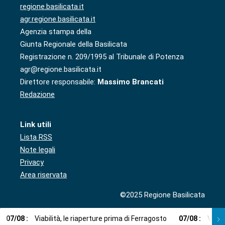
regione.basilicata.it
agr.regione.basilicata.it
Agenzia stampa della
Giunta Regionale della Basilicata
Registrazione n. 209/1995 al Tribunale di Potenza
agr@regione.basilicata.it
Direttore responsabile:
Massimo Brancati
Redazione
Link utili
Lista RSS
Note legali
Privacy
Area riservata
©2025 Regione Basilicata
07
/
08
:
Viabilità, le riaperture prima di Ferragosto
07
/
08
:
Via l