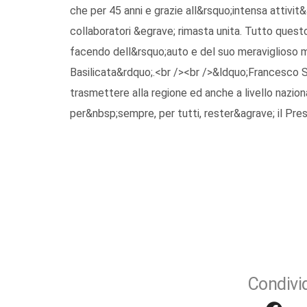
che per 45 anni e grazie all&rsquo;intensa attivit
collaboratori &egrave; rimasta unita. Tutto quest
facendo dell&rsquo;auto e del suo meraviglioso 
Basilicata&rdquo;.<br /><br />&ldquo;Francesco
trasmettere alla regione ed anche a livello nazional
per&nbsp;sempre, per tutti, rester&agrave; il Pre
Condivid