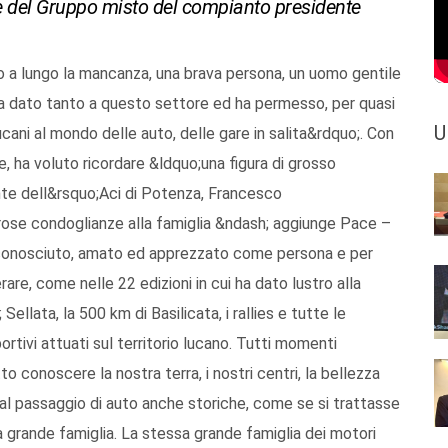
ale del Gruppo misto del compianto presidente
 a lungo la mancanza, una brava persona, un uomo gentile
a dato tanto a questo settore ed ha permesso, per quasi
U
lucani al mondo delle auto, delle gare in salita&rdquo;. Con
e, ha voluto ricordare &ldquo;una figura di grosso
te dell&rsquo;Aci di Potenza, Francesco
ose condoglianze alla famiglia &ndash; aggiunge Pace –
o conosciuto, amato ed apprezzato come persona e per
are, come nelle 22 edizioni in cui ha dato lustro alla
ellata, la 500 km di Basilicata, i rallies e tutte le
rtivi attuati sul territorio lucano. Tutti momenti
conoscere la nostra terra, i nostri centri, la bellezza
 al passaggio di auto anche storiche, come se si trattasse
grande famiglia. La stessa grande famiglia dei motori