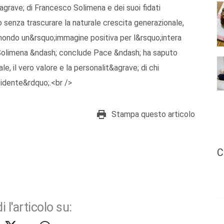
&agrave; di Francesco Solimena e dei suoi fidati
o senza trascurare la naturale crescita generazionale,
mondo un&rsquo;immagine positiva per l&rsquo;intera
 Solimena &ndash; conclude Pace &ndash; ha saputo
e, il vero valore e la personalit&agrave; di chi
sidente&rdquo;.<br />
Stampa questo articolo
C
i l'articolo su: