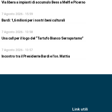
Via libera a impianti di accumulo Bess a Melfi e Picerno
7 Agosto 2026 - 15:59
Bardi: 1,6 milioni per i nostri beni culturali
7 Agosto 2026 - 13:58
Una call per il logo del “Tartufo Bianco Serrapotamo”
7 Agosto 2026 - 13:57
Incontro tra il Presidente Bardi e l’on. Mattia
Link utili