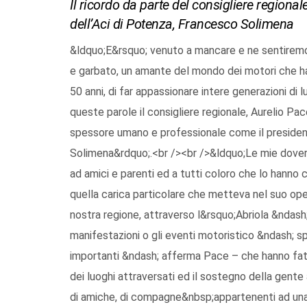
Il ricordo da parte del consigliere region
dell’Aci di Potenza, Francesco Solimena
&ldquo;E&rsquo; venuto a mancare e ne sentiremo
e garbato, un amante del mondo dei motori che h
50 anni, di far appassionare intere generazioni di 
queste parole il consigliere regionale, Aurelio Pac
spessore umano e professionale come il presiden
Solimena&rdquo;.<br /><br />&ldquo;Le mie dover
ad amici e parenti ed a tutti coloro che lo hann
quella carica particolare che metteva nel suo oper
nostra regione, attraverso l&rsquo;Abriola &ndash; S
manifestazioni o gli eventi motoristico &ndash; spo
importanti &ndash; afferma Pace – che hanno fatto 
dei luoghi attraversati ed il sostegno della gente
di amiche, di compagne&nbsp;appartenenti ad una 