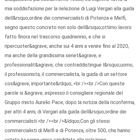
mia soddisfazione per la rielezione di Luigi Vergari alla guida
dell&rsquo;ordine dei commercialisti di Potenza e Melfi,
segno questo concreto non solo dell&rsquo;ottimo lavoro
fatto finora nel trascorso quadriennio, e che si
ripercuoter&agrave; anche sui 4 anni a venire fino al 2020,
ma anche della grandissima seriet&agrave; e
professionalit&agrave; che contraddistingue l&rsquo;uomo,
il professionista, il commercialista, la guida di un settore
cos&igrave; importante&rdquo;.<br /><br />Con queste
parole si &egrave; espresso il consigliere regionale del
Gruppo misto Aurelio Pace, dopo la notizia della riconferma,
per altri 4 anni, di Vergari alla guida dell&rsquo;ordine dei
commercialisti.<br /><br />&ldquo;Con gli stessi
commercialisti di Melfi e di Potenza, oltre 500, che hanno
votato lui come unico candidato alla rielezione,