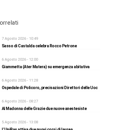
orrelati
7 Agosto 2026 - 10:49
Sasso di Castalda celebra Rocco Petrone
6 Agosto 2026 - 12:00
Giammetta (Ater Matera) su emergenza abitativa
6 Agosto 2026 - 11:28
Ospedale di Policoro, precisazioni Direttori delle Uoc
6 Agosto 2026 - 08:27
Al Madonna delle Grazie due nuove anestesiste
5 Agosto 2026 - 13:08
L’UniBas attiva due nuovi corsi di laurea