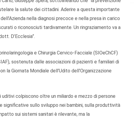
an Carlo, Giuseppe Spera, sottolineando che “la prevenzione
telare la salute dei cittadini. Aderire a questa importante
dell’Azienda nella diagnosi precoce e nella presa in carico
scurati o riconosciuti tardivamente. Un ringraziamento va a
dott. D’Ecclesia”.
Otorinolaringologia e Chirurgia Cervico-Facciale (SIOeChCF)
IAF), sostenuta dalle associazioni di pazienti e familiari di
on la Giornata Mondiale dell’Udito dell’Organizzazione
i uditivi colpiscono oltre un miliardo e mezzo di persone
te significative sullo sviluppo nei bambini, sulla produttività
mpatto sui sistemi sanitari è rilevante, ma la