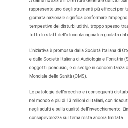
A darne notizia è il Direttore Generale dell’Aor S
rappresenta uno degli strumenti più efficaci per tu
giornata nazionale significa confermare l’impegno 
tempestiva dei disturbi uditivi, troppo spesso tra
tutto lo staff dell’otorinolaringoiatria guidata dal 
L’iniziativa è promossa dalla Società Italiana di 
e dalla Società Italiana di Audiologia e Foniatria (S
soggetti ipoacusici, e si svolge in concomitanza c
Mondiale della Sanità (OMS).
Le patologie dell’orecchio e i conseguenti disturb
nel mondo e più di 13 milioni di italiani, con ricadu
negli adulti e sulla qualità dell’invecchiamento. L’i
consapevolezza sul tema resta ancora limitata.