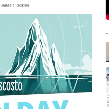
:
Galassia Regione
U