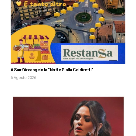
A Sant’Arcangelo la “Notte Gialla Coldiretti”
6 Agosto 2026