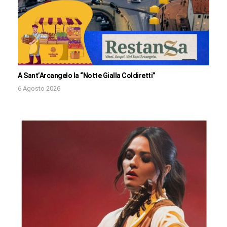
A Sant’Arcangelo la “Notte Gialla Coldiretti”
6 Agosto 2026