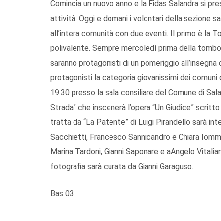
Comincia un nuovo anno e la Fidas Salandra si pres
attività. Oggi e domani i volontari della sezione 
all’intera comunità con due eventi. Il primo è la 
polivalente. Sempre mercoledì prima della tombola
saranno protagonisti di un pomeriggio all’insegna d
protagonisti la categoria giovanissimi dei comuni 
19.30 presso la sala consiliare del Comune di Sal
Strada” che inscenerà l’opera “Un Giudice” scritt
tratta da “La Patente” di Luigi Pirandello sarà in
Sacchietti, Francesco Sannicandro e Chiara Iommi
Marina Tardoni, Gianni Saponare e aAngelo Vitalia
fotografia sarà curata da Gianni Garaguso.
Bas 03