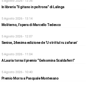
5 Agosto 2026 - 13:36
In libreria “Il gitano in poltrona” di Lalinga
5 Agosto 2026 - 13:14
Moliterno, l’opera di Marcello Tedesco
5 Agosto 2026 - 12:07
Senise, 24esima edizione de ‘U strittul ru zafaran’
5 Agosto 2026 - 11:04
A Lauria torna il premio “Gelsomina Scaldaferri”
5 Agosto 2026 - 10:40
Premio Morra a Pasquale Montesano