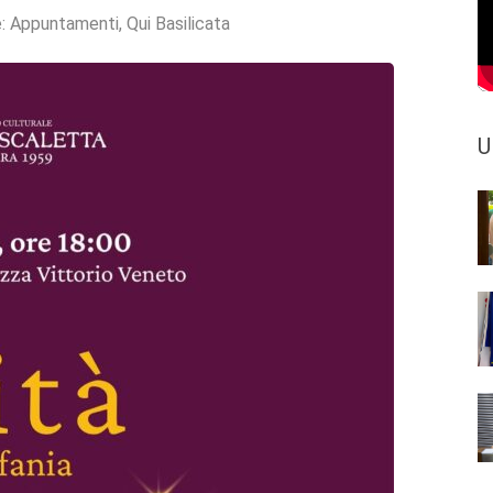
e:
Appuntamenti
,
Qui Basilicata
U