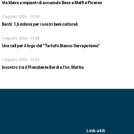
Via libera a impianti di accumulo Bess a Melfi e Picerno
7 Agosto 2026 - 15:59
Bardi: 1,6 milioni per i nostri beni culturali
7 Agosto 2026 - 13:58
Una call per il logo del “Tartufo Bianco Serrapotamo”
7 Agosto 2026 - 13:57
Incontro tra il Presidente Bardi e l’on. Mattia
Link utili