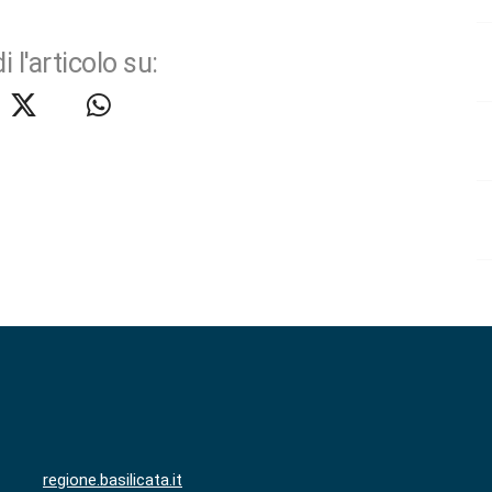
i l'articolo su:
regione.basilicata.it