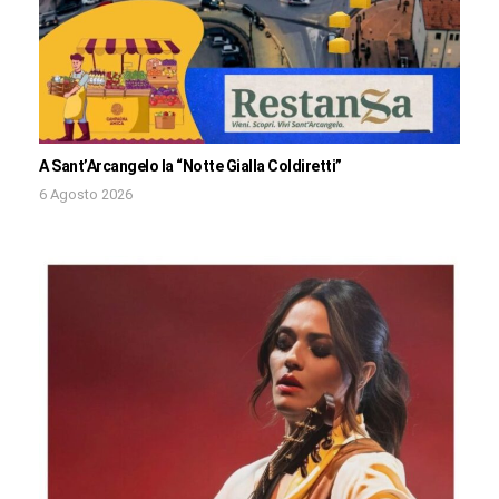
A Sant’Arcangelo la “Notte Gialla Coldiretti”
6 Agosto 2026