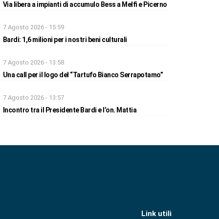
Via libera a impianti di accumulo Bess a Melfi e Picerno
7 Agosto 2026 - 15:59
Bardi: 1,6 milioni per i nostri beni culturali
7 Agosto 2026 - 13:58
Una call per il logo del “Tartufo Bianco Serrapotamo”
7 Agosto 2026 - 13:57
Incontro tra il Presidente Bardi e l’on. Mattia
Link utili