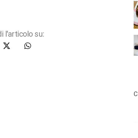
i l'articolo su:
C