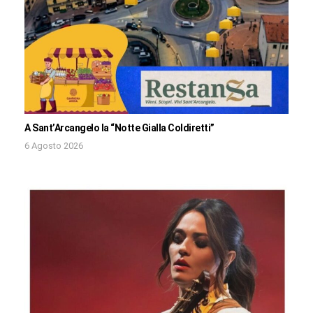
A Sant’Arcangelo la “Notte Gialla Coldiretti”
6 Agosto 2026