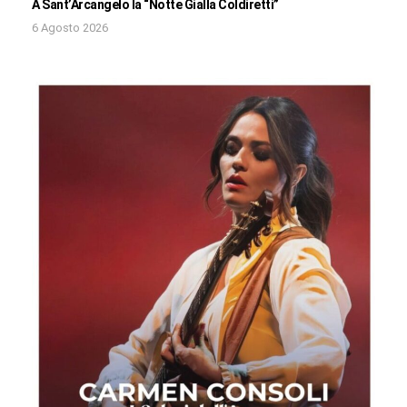
A Sant’Arcangelo la “Notte Gialla Coldiretti”
6 Agosto 2026