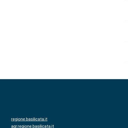
regione.basilicata.it
agr.regione.basilicata.it