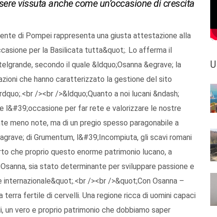
ssere vissuta anche come un’occasione di crescita
nte di Pompei rappresenta una giusta attestazione alla
asione per la Basilicata tutta&quot;. Lo afferma il
U
telgrande, secondo il quale &ldquo;Osanna &egrave; la
azioni che hanno caratterizzato la gestione del sito
rdquo;.<br /><br />&ldquo;Quanto a noi lucani &ndash;
re l&#39;occasione per far rete e valorizzare le nostre
ente meno note, ma di un pregio spesso paragonabile a
t&agrave; di Grumentum, l&#39;Incompiuta, gli scavi romani
rto che proprio questo enorme patrimonio lucano, a
i Osanna, sia stato determinante per sviluppare passione e
e internazionale&quot;.<br /><br />&quot;Con Osanna –
erra fertile di cervelli. Una regione ricca di uomini capaci
li, un vero e proprio patrimonio che dobbiamo saper