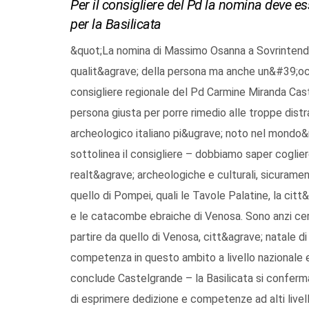
Per il consigliere del Pd la nomina deve e
per la Basilicata
&quot;La nomina di Massimo Osanna a Sovrintende
qualit&agrave; della persona ma anche un&#39;occ
consigliere regionale del Pd Carmine Miranda Cas
persona giusta per porre rimedio alle troppe distr
archeologico italiano pi&ugrave; noto nel mondo&
sottolinea il consigliere – dobbiamo saper coglie
realt&agrave; archeologiche e culturali, sicuram
quello di Pompei, quali le Tavole Palatine, la cit
e le catacombe ebraiche di Venosa. Sono anzi ce
partire da quello di Venosa, citt&agrave; natale d
competenza in questo ambito a livello nazionale 
conclude Castelgrande – la Basilicata si conferma t
di esprimere dedizione e competenze ad alti livel