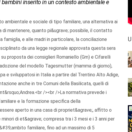
i bambini inserito in un contesto ambientale e
to ambientale e sociale di tipo familiare, una alternativa ai
nza di mantenere, quanto pi&ugrave; possibile, il contatto
U
 famiglia, e alle madri in particolare, la conciliazione
disciplinato da una legge regionale approvata questa sera
 su proposta dei consiglieri Romaniello (Gm) e Cifarelli
;adozione del modello Tagesmutter (mamma di giorno),
a e sviluppatosi in Italia a partire dal Trentino Alto Adige,
zione anche in tre Comuni della Basilicata, quelli di
ant&rsquo;Andrea.<br /><br />La normativa prevede i
 familiare e la formazione specifica della
ssere aperto in una casa di propriet&agrave;, affitto o
inori di et&agrave; compresa tra i 3 mesi e i 3 anni per
l&#39;ambito familiare, fino ad un massimo di 5