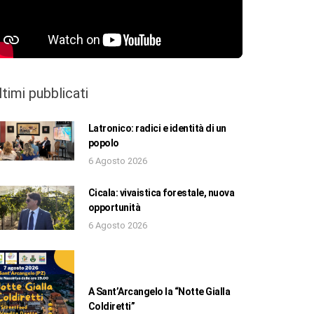
ltimi pubblicati
Latronico: radici e identità di un
popolo
6 Agosto 2026
Cicala: vivaistica forestale, nuova
opportunità
6 Agosto 2026
A Sant’Arcangelo la “Notte Gialla
Coldiretti”