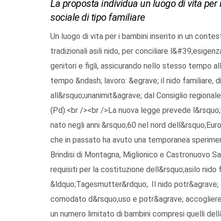
La proposta individua un luogo di vita per 
sociale di tipo familiare
Un luogo di vita per i bambini inserito in un contes
tradizionali asili nido, per conciliare l&#39;esige
genitori e figli, assicurando nello stesso tempo alla
tempo &ndash; lavoro: &egrave; il nido familiare, 
all&rsquo;unanimit&agrave; dal Consiglio regionale
(Pd).<br /><br />La nuova legge prevede l&rsquo
nato negli anni &rsquo;60 nel nord dell&rsquo;Europ
che in passato ha avuto una temporanea sperimenta
Brindisi di Montagna, Miglionico e Castronuovo S
requisiti per la costituzione dell&rsquo;asilo nido
&ldquo;Tagesmutter&rdquo;. Il nido potr&agrave; e
comodato d&rsquo;uso e potr&agrave; accogliere m
un numero limitato di bambini compresi quelli del