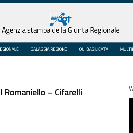
Agenzia stampa della Giunta Regionale
REGIONALE
GALASSIA REGIONE
QUI BASILICATA
MULTI
l Romaniello – Cifarelli
W