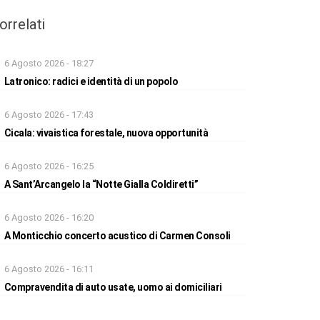
orrelati
6 Agosto 2026 - 18:27
Latronico: radici e identità di un popolo
6 Agosto 2026 - 17:43
Cicala: vivaistica forestale, nuova opportunità
6 Agosto 2026 - 16:25
A Sant’Arcangelo la “Notte Gialla Coldiretti”
6 Agosto 2026 - 16:20
A Monticchio concerto acustico di Carmen Consoli
6 Agosto 2026 - 16:11
Compravendita di auto usate, uomo ai domiciliari