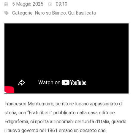
5 Maggio 2025
09:19
Categorie:
Nero su Bianco
,
Qui Basilicata
Francesco Montemurro, scrittore lucano appassionato di
storia, con “Frati ribelli” pubblicato dalla casa editrice
Edigrafema, ci riporta all’indomani dell’Unità d’Italia, quando
il nuovo governo nel 1861 emanò un decreto che