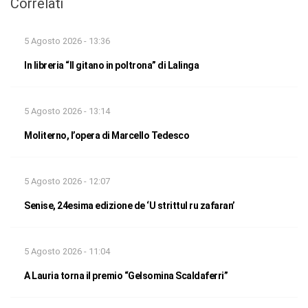
Correlati
5 Agosto 2026 - 13:36
In libreria “Il gitano in poltrona” di Lalinga
5 Agosto 2026 - 13:14
Moliterno, l’opera di Marcello Tedesco
5 Agosto 2026 - 12:07
Senise, 24esima edizione de ‘U strittul ru zafaran’
5 Agosto 2026 - 11:04
A Lauria torna il premio “Gelsomina Scaldaferri”