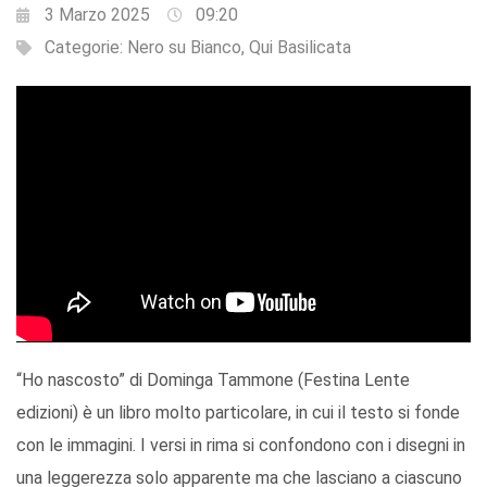
3 Marzo 2025
09:20
Categorie:
Nero su Bianco
,
Qui Basilicata
“Ho nascosto” di Dominga Tammone (Festina Lente
edizioni) è un libro molto particolare, in cui il testo si fonde
con le immagini. I versi in rima si confondono con i disegni in
una leggerezza solo apparente ma che lasciano a ciascuno