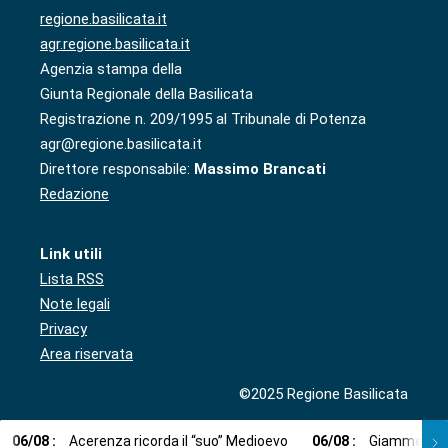
regione.basilicata.it
agr.regione.basilicata.it
Agenzia stampa della
Giunta Regionale della Basilicata
Registrazione n. 209/1995 al Tribunale di Potenza
agr@regione.basilicata.it
Direttore responsabile:
Massimo Brancati
Redazione
Link utili
Lista RSS
Note legali
Privacy
Area riservata
©2025 Regione Basilicata
06
/
08
:
Acerenza ricorda il “suo” Medioevo
06
/
08
:
Giammetta (