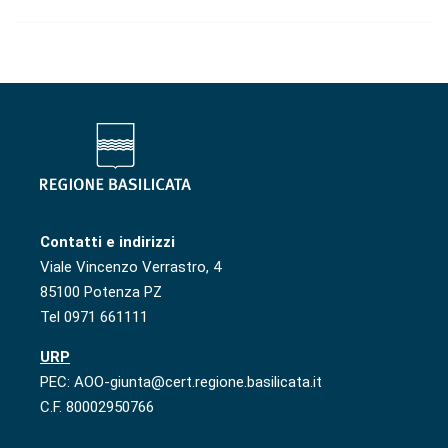
Contatti e indirizzi
Viale Vincenzo Verrastro, 4
85100 Potenza PZ
Tel 0971 661111
URP
PEC: AOO-giunta@cert.regione.basilicata.it
C.F. 80002950766