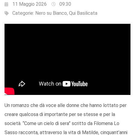
11 Maggio 2026
09:30
Categorie:
Nero su Bianco
,
Qui Basilicata
Un romanzo che dà voce alle donne che hanno lottato per
creare qualcosa di importante per se stesse e per la
società. “Come un cielo di sera” scritto da Filomena Lo
Sasso racconta, attraverso la vita di Matilde, cinquant’anni