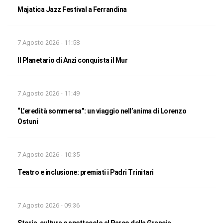
Majatica Jazz Festival a Ferrandina
7 Agosto 2026 - 11:58
Il Planetario di Anzi conquista il Mur
7 Agosto 2026 - 11:49
“L’eredità sommersa”: un viaggio nell’anima di Lorenzo
Ostuni
7 Agosto 2026 - 10:35
Teatro e inclusione: premiati i Padri Trinitari
7 Agosto 2026 - 09:36
Storia, cultura e spettacolo al Parco della Grancia