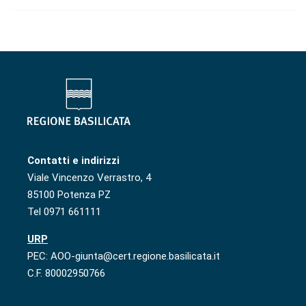
Contatti e indirizzi
Viale Vincenzo Verrastro, 4
85100 Potenza PZ
Tel 0971 661111
URP
PEC: AOO-giunta@cert.regione.basilicata.it
C.F. 80002950766