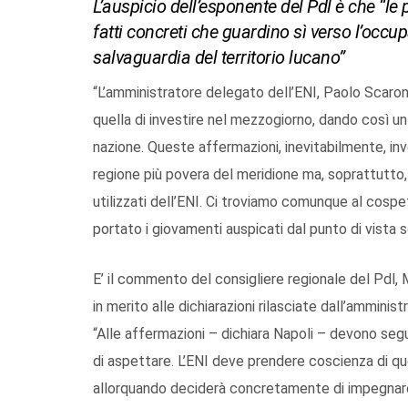
L’auspicio dell’esponente del Pdl è che “le
fatti concreti che guardino sì verso l’occu
salvaguardia del territorio lucano”
“L’amministratore delegato dell’ENI, Paolo Scaroni
quella di investire nel mezzogiorno, dando così un
nazione. Queste affermazioni, inevitabilmente, in
regione più povera del meridione ma, soprattutto, 
utilizzati dell’ENI. Ci troviamo comunque al cospet
portato i giovamenti auspicati dal punto di vista
E’ il commento del consigliere regionale del Pdl, 
in merito alle dichiarazioni rilasciate dall’amminis
“Alle affermazioni – dichiara Napoli – devono segu
di aspettare. L’ENI deve prendere coscienza di qu
allorquando deciderà concretamente di impegnare 