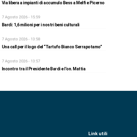
Via libera a impianti di accumulo Bess a Melfi e Picerno
7 Agosto 2026 - 15:59
Bardi: 1,6 milioni per i nostri beni culturali
7 Agosto 2026 - 13:58
Una call per il logo del “Tartufo Bianco Serrapotamo”
7 Agosto 2026 - 13:57
Incontro tra il Presidente Bardi e l’on. Mattia
Link utili