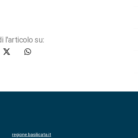
i l'articolo su:
regione.basilicata.it