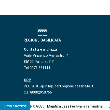
Contatti e indirizzi
Viale Vincenzo Verrastro, 4
85100 Potenza PZ
Tel 0971 661111
URP
PEC: AOO-giunta@cert.regione.basilicata.it
C.F. 80002950766
ULTIME NOTIZIE
07
/
08
:
Majatica Jazz Festival a Ferrandina