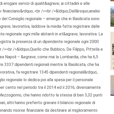
di erogare servizi di qualit&agrave; ai cittadini e alle
o-finanziario&rdquo;.<br /><br />&ldquo;Dall&rsquo;analisi
e del Consiglio regionale – emerge che in Basilicata sono
&agrave; lavorativa, laddove la media fatta registrare dalle
te regionale ogni mille abitanti in et&agrave; lavorativa. La
registra la presenza di un dipendente regionale ogni 2000
r /><br />&ldquo;Quello che Bubbico, De Filippo, Pittella e
nea Napoli – &egrave; come mai la Lombardia, che ha 6,5
rare 3337 dipendenti regionali mentre la Basilicata, che ha
vorativa, fa registrare 1345 dipendenti regionali&rdquo;.
io regionale lo dedica poi alla spesa per il personale
 per cento nel periodo tra il 2014 ed il 2016, diversamente
 Mezzogiorno, che hanno ridotto la stessa di ben 3,32 punti
i, altri hanno preferito gravare il bilancio regionale di
renando risorse finanziarie da destinare al miglioramento