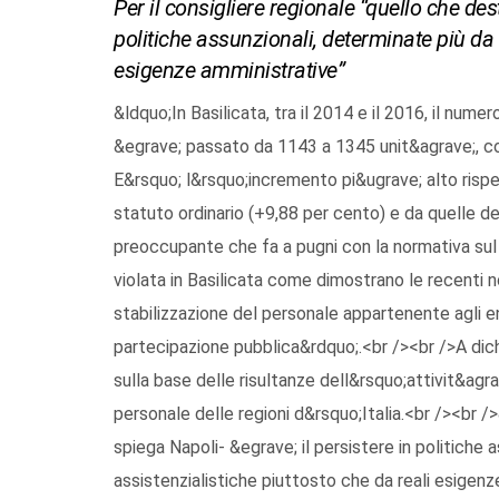
Per il consigliere regionale “quello che de
politiche assunzionali, determinate più da 
esigenze amministrative”
&ldquo;In Basilicata, tra il 2014 e il 2016, il numer
&egrave; passato da 1143 a 1345 unit&agrave;, c
E&rsquo; l&rsquo;incremento pi&ugrave; alto rispet
statuto ordinario (+9,88 per cento) e da quelle del
preoccupante che fa a pugni con la normativa su
violata in Basilicata come dimostrano le recenti n
stabilizzazione del personale appartenente agli e
partecipazione pubblica&rdquo;.<br /><br />A dichia
sulla base delle risultanze dell&rsquo;attivit&agrav
personale delle regioni d&rsquo;Italia.<br /><br
spiega Napoli- &egrave; il persistere in politiche 
assistenzialistiche piuttosto che da reali esigen