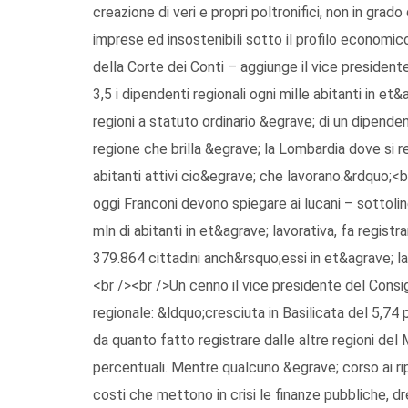
creazione di veri e propri poltronifici, non in grado 
imprese ed insostenibili sotto il profilo economic
della Corte dei Conti – aggiunge il vice president
3,5 i dipendenti regionali ogni mille abitanti in et
regioni a statuto ordinario &egrave; di un dipenden
regione che brilla &egrave; la Lombardia dove si 
abitanti attivi cio&egrave; che lavorano.&rdquo;<b
oggi Franconi devono spiegare ai lucani – sottoli
mln di abitanti in et&agrave; lavorativa, fa regist
379.864 cittadini anch&rsquo;essi in et&agrave; la
<br /><br />Un cenno il vice presidente del Consigl
regionale: &ldquo;cresciuta in Basilicata del 5,74
da quanto fatto registrare dalle altre regioni del
percentuali. Mentre qualcuno &egrave; corso ai ripar
costi che mettono in crisi le finanze pubbliche, d