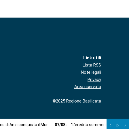
Link utili
Lista RSS
Note legali
Privacy
Area riservata
©2025 Regione Basilicata
ario di Anzi conquista il Mur
07
/
08
:
“L’eredità sommersa”: un viaggi