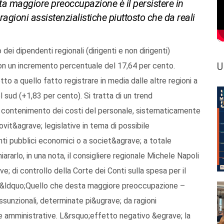
sta maggiore preoccupazione è il persistere in
ragioni assistenzialistiche piuttosto che da reali
o dei dipendenti regionali (dirigenti e non dirigenti)
U
on un incremento percentuale del 17,64 per cento.
to a quello fatto registrare in media dalle altre regioni a
 sud (+1,83 per cento). Si tratta di un trend
l contenimento dei costi del personale, sistematicamente
ovit&agrave; legislative in tema di possibile
nti pubblici economici o a societ&agrave; a totale
rarlo, in una nota, il consigliere regionale Michele Napoli
e; di controllo della Corte dei Conti sulla spesa per il
 />&ldquo;Quello che desta maggiore preoccupazione –
assunzionali, determinate pi&ugrave; da ragioni
ze amministrative. L&rsquo;effetto negativo &egrave; la