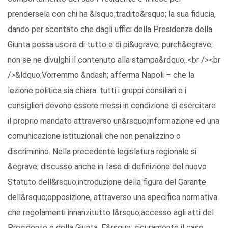
prendersela con chi ha &lsquo;tradito&rsquo; la sua fiducia,
dando per scontato che dagli uffici della Presidenza della
Giunta possa uscire di tutto e di pi&ugrave; purch&egrave;
non se ne divulghi il contenuto alla stampa&rdquo;.<br /><br
/>&ldquo;Vorremmo &ndash; afferma Napoli – che la
lezione politica sia chiara: tutti i gruppi consiliari e i
consiglieri devono essere messi in condizione di esercitare
il proprio mandato attraverso un&rsquo;informazione ed una
comunicazione istituzionali che non penalizzino o
discriminino. Nella precedente legislatura regionale si
&egrave; discusso anche in fase di definizione del nuovo
Statuto dell&rsquo;introduzione della figura del Garante
dell&rsquo;opposizione, attraverso una specifica normativa
che regolamenti innanzitutto l&rsquo;accesso agli atti del
Presidente e della Giunta. E&rsquo; sicuramente il caso