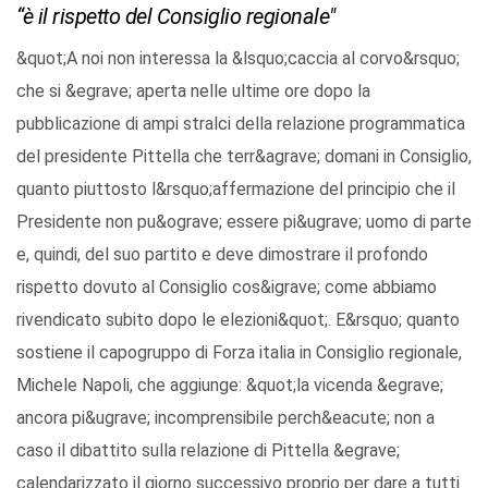
“è il rispetto del Consiglio regionale"
&quot;A noi non interessa la &lsquo;caccia al corvo&rsquo;
che si &egrave; aperta nelle ultime ore dopo la
pubblicazione di ampi stralci della relazione programmatica
del presidente Pittella che terr&agrave; domani in Consiglio,
quanto piuttosto l&rsquo;affermazione del principio che il
Presidente non pu&ograve; essere pi&ugrave; uomo di parte
e, quindi, del suo partito e deve dimostrare il profondo
rispetto dovuto al Consiglio cos&igrave; come abbiamo
rivendicato subito dopo le elezioni&quot;. E&rsquo; quanto
sostiene il capogruppo di Forza italia in Consiglio regionale,
Michele Napoli, che aggiunge: &quot;la vicenda &egrave;
ancora pi&ugrave; incomprensibile perch&eacute; non a
caso il dibattito sulla relazione di Pittella &egrave;
calendarizzato il giorno successivo proprio per dare a tutti