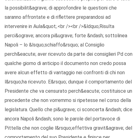
la possibilit&agrave; di approfondire le questioni che
saranno affrontate e di riflettere preparandosi ad
intervenire in Aula&quot;.<br /><br />&ldquo;Risulta
perci&ograve; ancora pi&ugrave; forte &ndash; sottolinea
Napoli – lo &lsquo;schiaffo&rsquo; al Consiglio
perch&eacute; aver ricevuto da parte dei consiglieri Pd con
qualche giorno di anticipo il documento non credo possa
avere alcun effetto di vantaggio nei confronti di chi non
l&rsquo;ha ricevuto. E&rsquo; dunque il comportamento del
Presidente che va censurato perch&eacute; costituisce un
precedente che non vorremmo si ripetesse nel corso della
legislatura. Quello che pi&ugrave; ci sconcerta &ndash; dice
ancora Napoli &ndash; sono le parole del portavoce di
Pittella che non coglie l&rsquo;effettiva gravit&agrave; del
comportamento del suo Presidente e finisce per