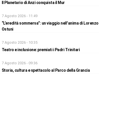
Il Planetario di Anzi conquista il Mur
7 Agosto 2026 - 11:49
“L’eredità sommersa”: un viaggio nell’anima di Lorenzo
Ostuni
7 Agosto 2026 - 10:35
Teatro e inclusione: premiati i Padri Trinitari
7 Agosto 2026 - 09:36
Storia, cultura e spettacolo al Parco della Grancia