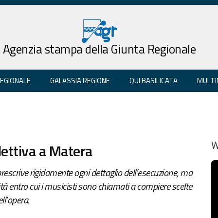
Agenzia stampa della Giunta Regionale
REGIONALE
GALASSIA REGIONE
QUI BASILICATA
MULTI
lettiva a Matera
W
prescrive rigidamente ogni dettaglio dell’esecuzione, ma
tà entro cui i musicisti sono chiamati a compiere scelte
ll’opera.