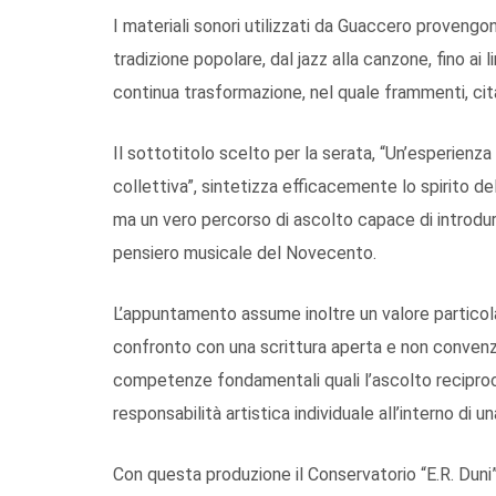
I materiali sonori utilizzati da Guaccero provengon
tradizione popolare, dal jazz alla canzone, fino a
continua trasformazione, nel quale frammenti, cita
Il sottotitolo scelto per la serata, “Un’esperienz
collettiva”, sintetizza efficacemente lo spirito del
ma un vero percorso di ascolto capace di introdurre
pensiero musicale del Novecento.
L’appuntamento assume inoltre un valore particolar
confronto con una scrittura aperta e non convenzio
competenze fondamentali quali l’ascolto reciproco,
responsabilità artistica individuale all’interno di 
Con questa produzione il Conservatorio “E.R. Duni”