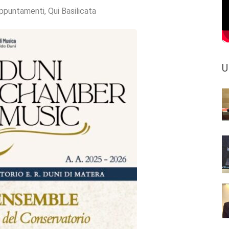
ppuntamenti
,
Qui Basilicata
U