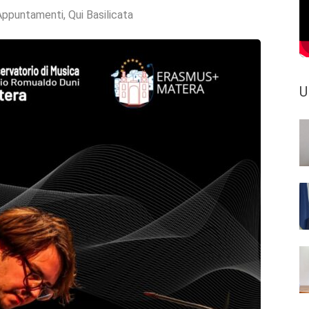
Appuntamenti
,
Qui Basilicata
U