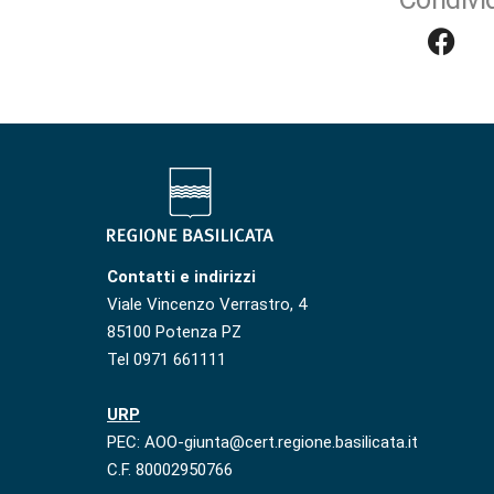
Contatti e indirizzi
Viale Vincenzo Verrastro, 4
85100 Potenza PZ
Tel 0971 661111
URP
PEC: AOO-giunta@cert.regione.basilicata.it
C.F. 80002950766