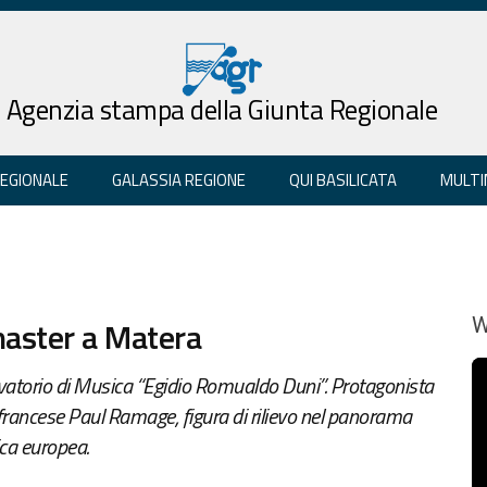
Agenzia stampa della Giunta Regionale
REGIONALE
GALASSIA REGIONE
QUI BASILICATA
MULTI
master a Matera
W
torio di Musica “Egidio Romualdo Duni”. Protagonista
 francese Paul Ramage, figura di rilievo nel panorama
ca europea.