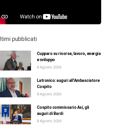
ltimi pubblicati
Cupparo su risorse, lavoro, energia
e sviluppo
8 Agosto 2026
Latronico: auguri all’Ambasciatore
Cospito
8 Agosto 2026
Cospito commissario Asi, gli
auguri di Bardi
8 Agosto 2026