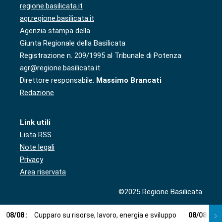
regione.basilicata.it
agr.regione.basilicata.it
Agenzia stampa della
Giunta Regionale della Basilicata
Registrazione n. 209/1995 al Tribunale di Potenza
agr@regione.basilicata.it
Direttore responsabile:
Massimo Brancati
Redazione
Link utili
Lista RSS
Note legali
Privacy
Area riservata
©2025 Regione Basilicata
08
/
08
:
Cupparo su risorse, lavoro, energia e sviluppo
08
/
08
:
L