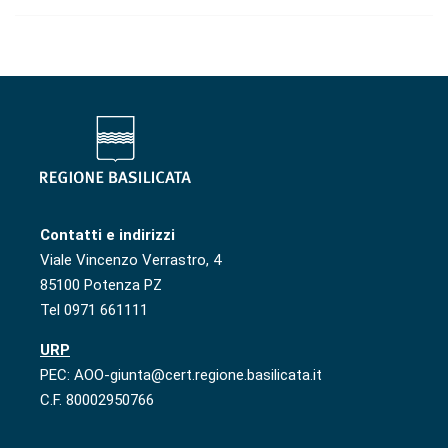
Contatti e indirizzi
Viale Vincenzo Verrastro, 4
85100 Potenza PZ
Tel 0971 661111
URP
PEC: AOO-giunta@cert.regione.basilicata.it
C.F. 80002950766