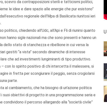
 scevro da contrapposizioni sterili e tatticismi politici,
ierne le idee e dare spazio alle energie che pur esistono”
ll’esecutivo regionale dell’Mpa di Basilicata riunitosi ieri
.
o politico, chiedendo all’Udc, all’Api e Fli di riunirsi quanto
U
 non hanno sigle nazionali ma che sono presenti e hanno un
da dello stato di stanchezza e ribellione in cui versa la
iari gestiti “a vista” secondo dinamiche di interesse
elare che ad investimenti lungimiranti di tipo produttivo.
– con lo spirito positivo di chi intercetta il malessere, si
ire in fretta per scongiurare il peggio, senza crogiolarsi
suna parte.
nta al cambiamento, che ha bisogno di un’azione politica
i suoi obiettivi di progetto in una programmazione seria e
 condividono il percorso allargando alla “società civile”