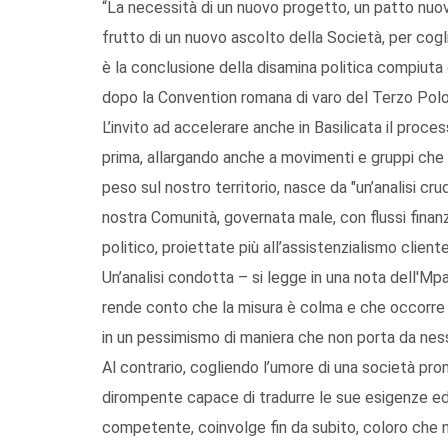
“La necessità di un nuovo progetto, un patto nuovo,
frutto di un nuovo ascolto della Società, per cogl
è la conclusione della disamina politica compiuta da
dopo la Convention romana di varo del Terzo Polo
L’invito ad accelerare anche in Basilicata il process
prima, allargando anche a movimenti e gruppi che
peso sul nostro territorio, nasce da "un’analisi cru
nostra Comunità, governata male, con flussi finanz
politico, proiettate più all’assistenzialismo client
Un’analisi condotta – si legge in una nota dell'Mpa 
rende conto che la misura è colma e che occorre ag
in un pessimismo di maniera che non porta da nes
Al contrario, cogliendo l’umore di una società pro
dirompente capace di tradurre le sue esigenze ed 
competente, coinvolge fin da subito, coloro che ne