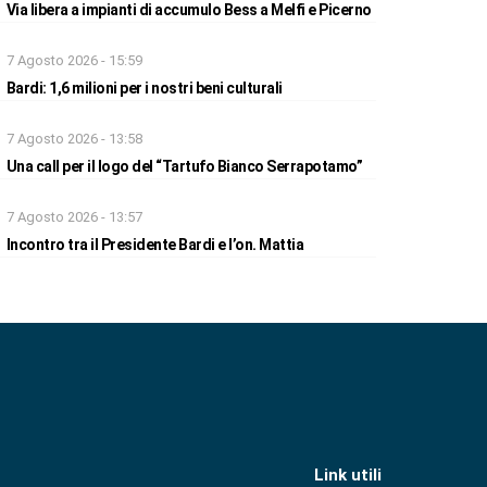
Via libera a impianti di accumulo Bess a Melfi e Picerno
7 Agosto 2026 - 15:59
Bardi: 1,6 milioni per i nostri beni culturali
7 Agosto 2026 - 13:58
Una call per il logo del “Tartufo Bianco Serrapotamo”
7 Agosto 2026 - 13:57
Incontro tra il Presidente Bardi e l’on. Mattia
Link utili