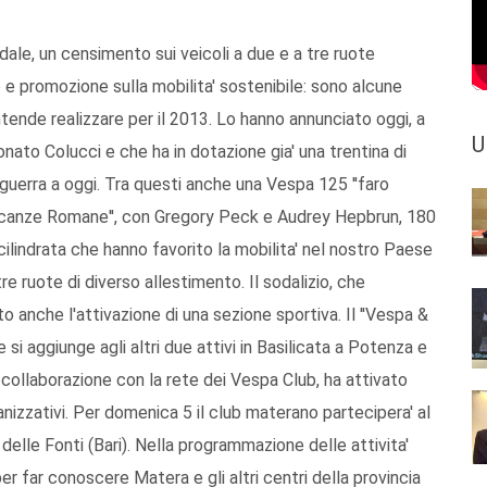
dale, un censimento sui veicoli a due e a tre ruote
ne e promozione sulla mobilita' sostenibile: sono alcune
intende realizzare per il 2013. Lo hanno annunciato oggi, a
U
nato Colucci e che ha in dotazione gia' una trentina di
guerra a oggi. Tra questi anche una Vespa 125 ''faro
''Vacanze Romane'', con Gregory Peck e Audrey Hepbrun, 180
cilindrata che hanno favorito la mobilita' nel nostro Paese
tre ruote di diverso allestimento. Il sodalizio, che
to anche l'attivazione di una sezione sportiva. Il ''Vespa &
e si aggiunge agli altri due attivi in Basilicata a Potenza e
a collaborazione con la rete dei Vespa Club, ha attivato
ganizzativi. Per domenica 5 il club materano partecipera' al
delle Fonti (Bari). Nella programmazione delle attivita'
per far conoscere Matera e gli altri centri della provincia