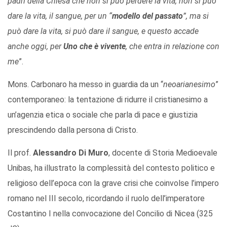
padri della Chiesa che non si può perdere la vita, non si può
dare la vita, il sangue, per un “
modello del passato
”, ma si
può dare la vita, si può dare il sangue, e questo accade
anche oggi, per
Uno che è vivente
, che entra in relazione con
me
”.
Mons. Carbonaro ha messo in guardia da un “
neoarianesimo
”
contemporaneo: la tentazione di ridurre il cristianesimo a
un’agenzia etica o sociale che parla di pace e giustizia
prescindendo dalla persona di Cristo.
Il prof.
Alessandro Di Muro
, docente di Storia Medioevale
Unibas, ha illustrato la complessità del contesto politico e
religioso dell’epoca con la grave crisi che coinvolse l’impero
romano nel III secolo, ricordando il ruolo dell’imperatore
Costantino I nella convocazione del Concilio di Nicea (325