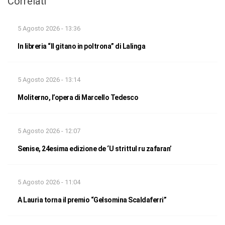
Correlati
5 Agosto 2026 - 13:36
In libreria “Il gitano in poltrona” di Lalinga
5 Agosto 2026 - 13:14
Moliterno, l’opera di Marcello Tedesco
5 Agosto 2026 - 12:07
Senise, 24esima edizione de ‘U strittul ru zafaran’
5 Agosto 2026 - 11:04
A Lauria torna il premio “Gelsomina Scaldaferri”