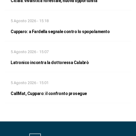
Cicala: vivaistica forestale, nuova opportunità
5 Agosto 2026 - 15:18
Cupparo: a Fardella segnale contro lo spopolamento
5 Agosto 2026 - 15:07
Latronico incontra la dottoressa Calabrò
5 Agosto 2026 - 15:01
CallMat, Cupparo: il confronto prosegue