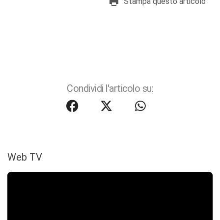
Stampa questo articolo
Condividi l'articolo su:
Web TV