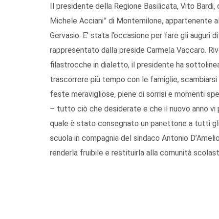
Il presidente della Regione Basilicata, Vito Bardi,
Michele Acciani” di Montemilone, appartenente al
Gervasio. E’ stata l’occasione per fare gli auguri d
rappresentato dalla preside Carmela Vaccaro. Riv
filastrocche in dialetto, il presidente ha sottoli
trascorrere più tempo con le famiglie, scambiarsi re
feste meravigliose, piene di sorrisi e momenti spe
– tutto ciò che desiderate e che il nuovo anno vi po
quale è stato consegnato un panettone a tutti gli al
scuola in compagnia del sindaco Antonio D’Amelio c
renderla fruibile e restituirla alla comunità scolast