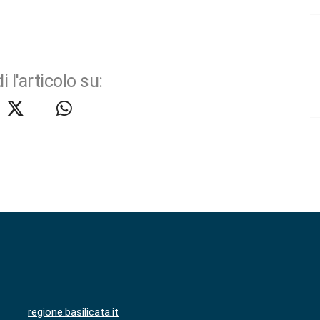
i l'articolo su:
regione.basilicata.it