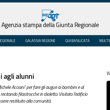
Agenzia stampa della Giunta Regionale
REGIONALE
GALASSIA REGIONE
QUI BASILICATA
MULTI
 agli alunni
W
ichele Acciani" per fare gli auguri ai bambini e al
ecitando filastrocche in dialetto. Visitato l'edificio
ssere restituito alla comunità.