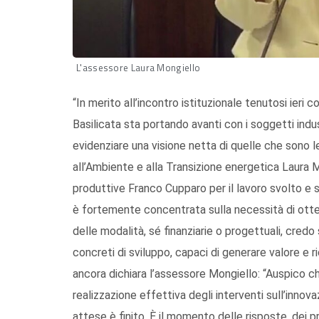
L'assessore Laura Mongiello
“In merito all’incontro istituzionale tenutosi ieri
Basilicata sta portando avanti con i soggetti industr
evidenziare una visione netta di quelle che sono le
all’Ambiente e alla Transizione energetica Laura M
produttive Franco Cupparo per il lavoro svolto e s
è fortemente concentrata sulla necessità di ottener
delle modalità, sé finanziarie o progettuali, cred
concreti di sviluppo, capaci di generare valore e r
ancora dichiara l’assessore Mongiello: “Auspico c
realizzazione effettiva degli interventi sull’innova
attese è finito. È il momento delle risposte, dei p