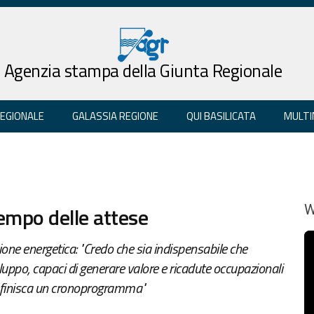
Agenzia stampa della Giunta Regionale
REGIONALE
GALASSIA REGIONE
QUI BASILICATA
MULTI
 tempo delle attese
W
ione energetica: "Credo che sia indispensabile che
iluppo, capaci di generare valore e ricadute occupazionali
 definisca un cronoprogramma"