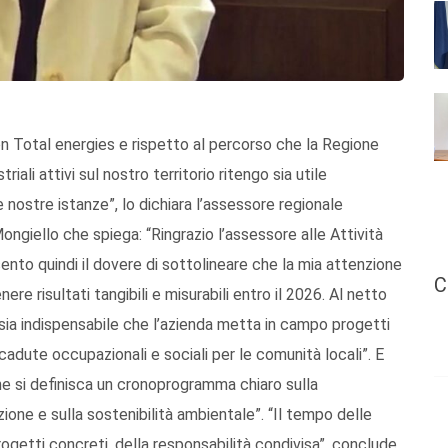
 con Total energies e rispetto al percorso che la Regione
iali attivi sul nostro territorio ritengo sia utile
 nostre istanze”, lo dichiara l’assessore regionale
ongiello che spiega: “Ringrazio l’assessore alle Attività
ento quindi il dovere di sottolineare che la mia attenzione
C
e risultati tangibili e misurabili entro il 2026. Al netto
o sia indispensabile che l’azienda metta in campo progetti
icadute occupazionali e sociali per le comunità locali”. E
he si definisca un cronoprogramma chiaro sulla
zione e sulla sostenibilità ambientale”. “Il tempo delle
rogetti concreti, della responsabilità condivisa”, conclude