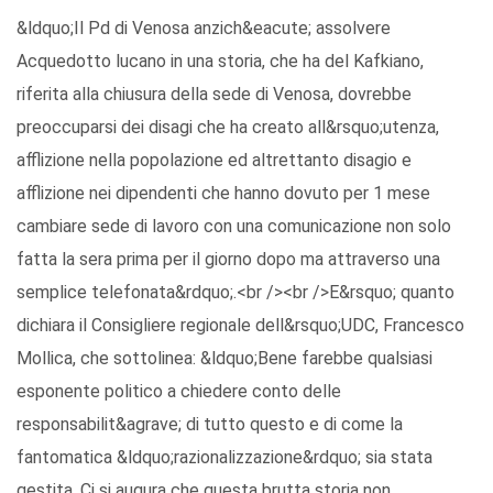
&ldquo;Il Pd di Venosa anzich&eacute; assolvere
Acquedotto lucano in una storia, che ha del Kafkiano,
riferita alla chiusura della sede di Venosa, dovrebbe
preoccuparsi dei disagi che ha creato all&rsquo;utenza,
afflizione nella popolazione ed altrettanto disagio e
afflizione nei dipendenti che hanno dovuto per 1 mese
cambiare sede di lavoro con una comunicazione non solo
fatta la sera prima per il giorno dopo ma attraverso una
semplice telefonata&rdquo;.<br /><br />E&rsquo; quanto
dichiara il Consigliere regionale dell&rsquo;UDC, Francesco
Mollica, che sottolinea: &ldquo;Bene farebbe qualsiasi
esponente politico a chiedere conto delle
responsabilit&agrave; di tutto questo e di come la
fantomatica &ldquo;razionalizzazione&rdquo; sia stata
gestita. Ci si augura che questa brutta storia non