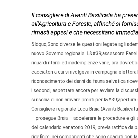
Il consigliere di Avanti Basilicata ha pres
all’Agricoltura e Foreste, affinché si forni
rimasti appesi e che necessitano immedia
&ldquo;Sono diverse le questioni legate agli adem
nuovo Governo regionale. L&#39;assessore Fanelli
riguardi ritardi ed inadempienze varie, ora dovreb
cacciatori a cui si rivolgeva in campagna elettorale
riconoscimento dei danni da fauna selvatica ricevu
i secondi, aspettare ancora per avviare la discus
si rischia di non arrivare pronti per l&#39;apertur
Consigliere regionale Luca Braia (Avanti Basilic
– prosegue Braia – accelerare le procedure e gli 
del calendario venatorio 2019, previa ratifica da
ridefinirsi nei componenti che sono scaduti con la