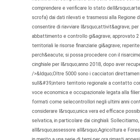
comprendere e verificare lo stato dell&rsquo;arte 
scrofa) dai dati rilevati e trasmessi alla Regione d
consentire di riavviare l&rsquo;attivit&agrave; p
abbattimento e controllo gi&agrave; approvato 2 
territoriali le risorse finanziarie gi&agrave; reperit
perch&eacute; si possa procedere con il risarcimen
cinghiale per l&rsquo;anno 2018, dopo aver recup
/>&ldquo;Oltre 5000 sono i cacciatori direttamente
sull&#39;intero territorio regionale a contatto 
voce economica e occupazionale legata alla filiera t
formati come selecontrollori negli ultimi anni c
considerare l&rsquo;unica vera ed efficace possibi
selvatica, in particolare dai cinghiali. Sollecitia
all&rsquo;assessore all&rsquo;Agricoltura e Fores
in merito a una serie di temi per ora rimasti ap