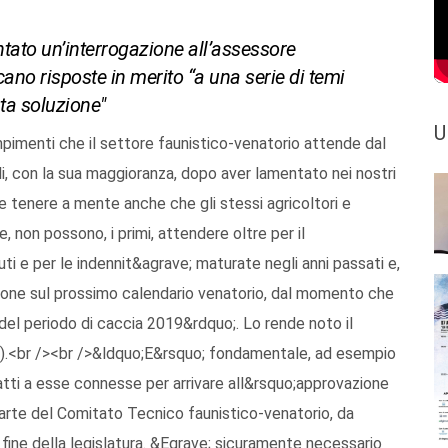
entato un’interrogazione all’assessore
scano risposte in merito “a una serie di temi
ta soluzione"
U
pimenti che il settore faunistico-venatorio attende dal
, con la sua maggioranza, dopo aver lamentato nei nostri
be tenere a mente anche che gli stessi agricoltori e
, non possono, i primi, attendere oltre per il
ti e per le indennit&agrave; maturate negli anni passati e,
sione sul prossimo calendario venatorio, dal momento che
a del periodo di caccia 2019&rdquo;. Lo rende noto il
ata).<br /><br />&ldquo;E&rsquo; fondamentale, ad esempio
atti a esse connesse per arrivare all&rsquo;approvazione
 parte del Comitato Tecnico faunistico-venatorio, da
 fine della legislatura. &Egrave; sicuramente necessario