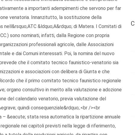
elativamente a importanti adempimenti che servono per far
one venatoria. Innanzitutto, la sostituzione della
C
 nell&rsquo;ATC &ldquo;A&rdquo; di Matera. I Comitati di
.CC.) sono nominati, infatti, dalla Regione con propria
organizzazioni professionali agricole, dalle Associazioni
tale e dai Comuni interessati. Poi, la nomina del nuovo
prevede che il comitato tecnico faunistico-venatorio sia
nizzazioni e associazioni con delibera di Giunta e che
. Ricordo che il primo comitato tecnico faunistico regionale
e; organo consultivo in merito alla valutazione e adozione
ne del calendario venatorio, previa valutazione del
&egrave; quindi consequenziale&rdquo;.<br /><br
 – &eacute; stata resa automatica la ripartizione annuale
gionale nei capitoli previsti nella legge di riferimento,
o a tutela della produzioni agricole, da ripartire con