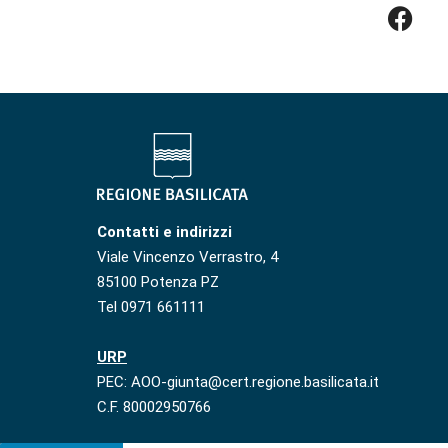
Contatti e indirizzi
Viale Vincenzo Verrastro, 4
85100 Potenza PZ
Tel 0971 661111
URP
PEC: AOO-giunta@cert.regione.basilicata.it
C.F. 80002950766