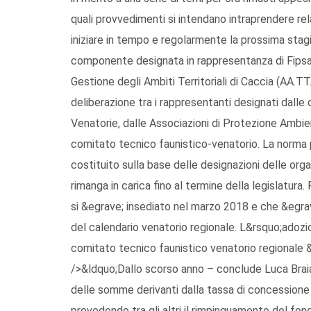
quali provvedimenti si intendano intraprendere r
iniziare in tempo e regolarmente la prossima stagi
componente designata in rappresentanza di Fipsas
Gestione degli Ambiti Territoriali di Caccia (AA.TT
deliberazione tra i rappresentanti designati dalle 
Venatorie, dalle Associazioni di Protezione Ambien
comitato tecnico faunistico-venatorio. La norma 
costituito sulla base delle designazioni delle orga
rimanga in carica fino al termine della legislatura
si &egrave; insediato nel marzo 2018 e che &egrav
del calendario venatorio regionale. L&rsquo;adozio
comitato tecnico faunistico venatorio regionale 
/>&ldquo;Dallo scorso anno – conclude Luca Braia
delle somme derivanti dalla tassa di concessione re
prevedendo tra gli altri il rimpinguamento del fond