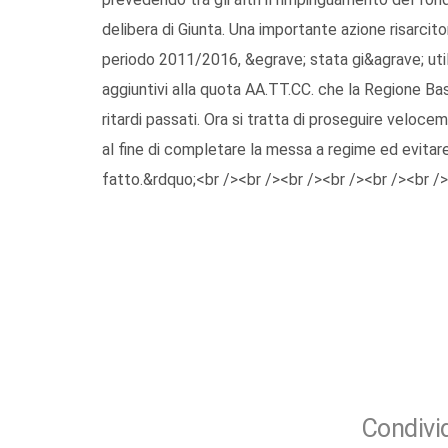
delibera di Giunta. Una importante azione risarcitor
periodo 2011/2016, &egrave; stata gi&agrave; utiliz
aggiuntivi alla quota AA.TT.CC. che la Regione Basil
ritardi passati. Ora si tratta di proseguire veloc
al fine di completare la messa a regime ed evitare
fatto.&rdquo;<br /><br /><br /><br /><br /><br />
Condivid