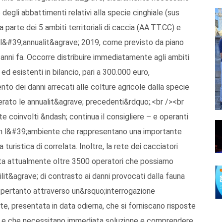
degli abbattimenti relativi alla specie cinghiale (sus
a parte dei 5 ambiti territoriali di caccia (AA.TT.CC) e
er l&#39;annualit&agrave; 2019, come previsto da piano
anni fa. Occorre distribuire immediatamente agli ambiti
e ed esistenti in bilancio, pari a 300.000 euro,
to dei danni arrecati alle colture agricole dalla specie
erato le annualit&agrave; precedenti&rdquo;.<br /><br
 coinvolti &ndash; continua il consigliere – e operanti
con l&#39;ambiente che rappresentano una importante
uristica di correlata. Inoltre, la rete dei cacciatori
onta attualmente oltre 3500 operatori che possiamo
lit&agrave; di contrasto ai danni provocati dalla fauna
mo, pertanto attraverso un&rsquo;interrogazione
te, presentata in data odierna, che si forniscano risposte
pesi e che necessitano immediata soluzione e comprendere