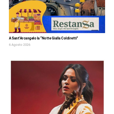
A Sant’Arcangelo la “Notte Gialla Coldiretti”
6 Agosto 2026