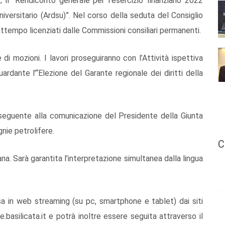
 il “Rendiconto generale per l’esercizio finanziario 2022
universitario (Ardsu)”. Nel corso della seduta del Consiglio
frattempo licenziati dalle Commissioni consiliari permanenti.
 di mozioni. I lavori proseguiranno con l’Attività ispettiva
guardante l’“Elezione del Garante regionale dei diritti della
onseguente alla comunicazione del Presidente della Giunta
nie petrolifere.
C
iana. Sarà garantita l’interpretazione simultanea dalla lingua
sa in web streaming (su pc, smartphone e tablet) dai siti
.basilicata.it e potrà inoltre essere seguita attraverso il