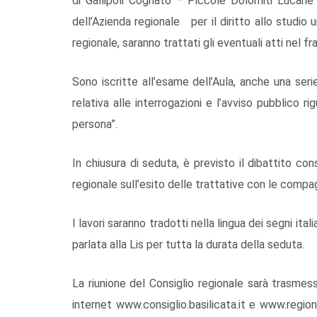
di Gallipoli Cognato – Piccole Dolomiti Lucane”;
dell’Azienda regionale per il diritto allo studio 
regionale, saranno trattati gli eventuali atti nel 
Sono iscritte all’esame dell’Aula, anche una serie
relativa alle interrogazioni e l’avviso pubblico ri
persona”.
In chiusura di seduta, è previsto il dibattito c
regionale sull’esito delle trattative con le compag
I lavori saranno tradotti nella lingua dei segni ital
parlata alla Lis per tutta la durata della seduta.
La riunione del Consiglio regionale sarà trasmes
internet www.consiglio.basilicata.it e www.regione