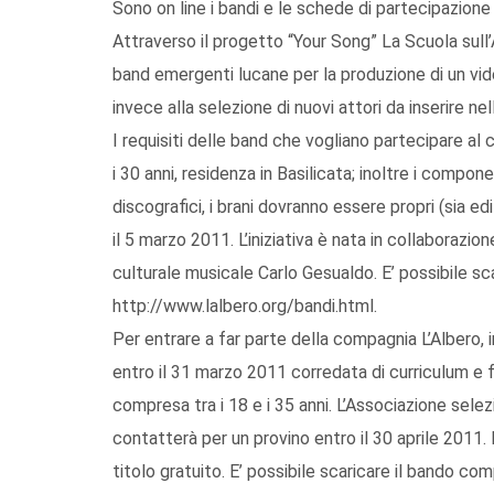
Sono on line i bandi e le schede di partecipazione 
Attraverso il progetto “Your Song” La Scuola sull
band emergenti lucane per la produzione di un vide
invece alla selezione di nuovi attori da inserire ne
I requisiti delle band che vogliano partecipare a
i 30 anni, residenza in Basilicata; inoltre i compon
discografici, i brani dovranno essere propri (sia e
il 5 marzo 2011. L’iniziativa è nata in collaborazi
culturale musicale Carlo Gesualdo. E’ possibile sca
http://www.lalbero.org/bandi.html.
Per entrare a far parte della compagnia L’Albero, 
entro il 31 marzo 2011 corredata di curriculum e f
compresa tra i 18 e i 35 anni. L’Associazione selezi
contatterà per un provino entro il 30 aprile 2011.
titolo gratuito. E’ possibile scaricare il bando com