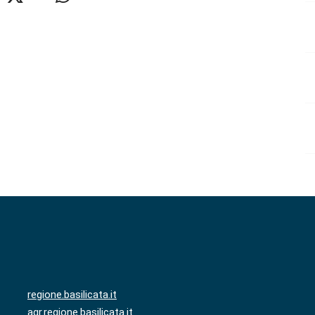
regione.basilicata.it
agr.regione.basilicata.it