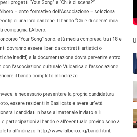
per i progetti “Your Song” e “Chi è di scena?”.
’Albero – ente formativo dell’Associazione – seleziona
oclip di una loro canzone. Il bando “Chi è di scena” mira
lla compagnia L’Albero.
l concorso “Your Song” sono: età media compresa tra i 18 e
U
enti dovranno essere liberi da contratti artistici o
diti che inediti) e la documentazione dovrà pervenire entro
one con l'associazione culturale Vulcanica e l'associazione
ricare il bando completo all’indirizzo:
invece, è necessario presentare la propria candidatura
oto, essere residenti in Basilicata e avere un’età
onerà i candidati in base al materiale inviato e li
 Le partecipazioni al bando e all'eventuale provino sono a
pleto all’indirizzo: http://www.lalbero.org/bandi.html.