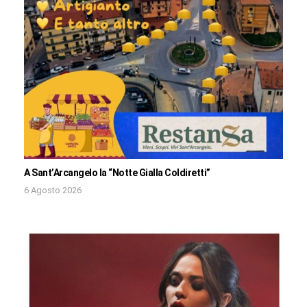
A Sant’Arcangelo la “Notte Gialla Coldiretti”
6 Agosto 2026