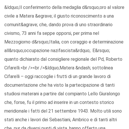
&ldquo;Il conferimento della medaglia d&rsquo;oro al valore
civile a Matera &egrave; il giusto riconoscimento a una
comunit&agrave; che, dando prova di uno straordinario
civismo, 73 anni fa seppe opporsi, per prima nel
Mezzogiorno d&rsquo;Italia, con coraggio e determinazione
all&rsquo;occupazione nazifascista&rdquo;. E&rsquo;
quanto dichiarato dal consigliere regionale del Pd, Roberto
Cifarelli.<br /><br />&ldquo;Matera &ndash; sottolinea
Cifarelli – oggi raccoglie i frutti di un grande lavoro di
documentazione che ha visto la partecipazione di tanti
studiosi materani a partire dal compianto Lello Giuralongo
che, forse, fu il primo ad inserire in un contesto storico
meridionale i fatti del 21 settembre 1943. Molto utili sono
stati anche i lavori dei Sebastiani, Ambrico e di tanti altri
che, pur da diversi punti di vista, hanno offerto una