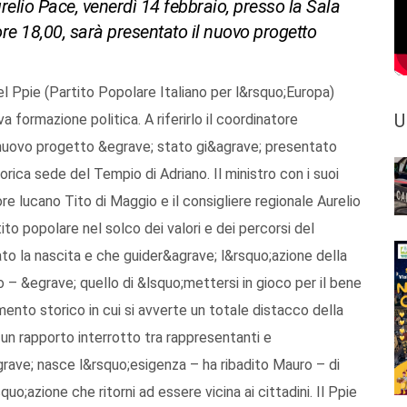
relio Pace, venerdì 14 febbraio, presso la Sala
 ore 18,00, sarà presentato il nuovo progetto
el Ppie (Partito Popolare Italiano per l&rsquo;Europa)
U
 formazione politica. A riferirlo il coordinatore
l nuovo progetto &egrave; stato gi&agrave; presentato
rica sede del Tempio di Adriano. Il ministro con i suoi
tore lucano Tito di Maggio e il consigliere regionale Aurelio
ito popolare nel solco dei valori e dei percorsi del
to la nascita e che guider&agrave; l&rsquo;azione della
– &egrave; quello di &lsquo;mettersi in gioco per il bene
to storico in cui si avverte un totale distacco della
n un rapporto interrotto tra rappresentanti e
rave; nasce l&rsquo;esigenza – ha ribadito Mauro – di
quo;azione che ritorni ad essere vicina ai cittadini. Il Ppie