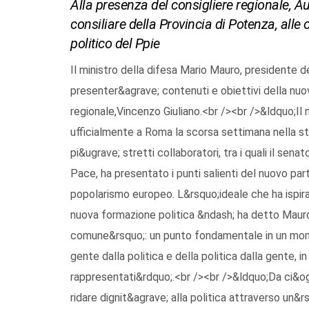
Alla presenza del consigliere regionale, Au
consiliare della Provincia di Potenza, alle
politico del Ppie
Il ministro della difesa Mario Mauro, presidente d
presenter&agrave; contenuti e obiettivi della nuova
regionale,Vincenzo Giuliano.<br /><br />&ldquo;I
ufficialmente a Roma la scorsa settimana nella sto
pi&ugrave; stretti collaboratori, tra i quali il sena
Pace, ha presentato i punti salienti del nuovo part
popolarismo europeo. L&rsquo;ideale che ha ispira
nuova formazione politica &ndash; ha detto Mauro 
comune&rsquo;: un punto fondamentale in un momen
gente dalla politica e della politica dalla gente, i
rappresentati&rdquo;.<br /><br />&ldquo;Da ci&og
ridare dignit&agrave; alla politica attraverso un&rs