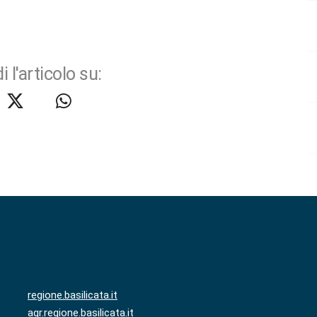
i l'articolo su:
regione.basilicata.it
agr.regione.basilicata.it