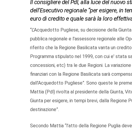
Il consigliere del Pdl, alla luce del nuovo 
dell’Esecutivo regionale “per esigere, in te
euro di credito e quale sarà la loro effetti
“L'Acquedotto Pugliese, su decisione della Giunta 
pubblica regionale e l'assessore regionale alle O
riferito che la Regione Basilicata vanta un credito 
Programma stipulato nel 1999, con cui e' stata san
concessioni, etc) tra le due Regioni. La variazione 
finanziari con la Regione Basilicata sarà compensat
dall'Acquedotto Pugliese”. Sono queste le premes
Mattia (Pdl) rivolta al presidente della Giunta, Vi
Giunta per esigere, in tempi brevi, dalla Regione Pu
destinazione”.
Secondo Mattia “l’atto della Regione Puglia deve a