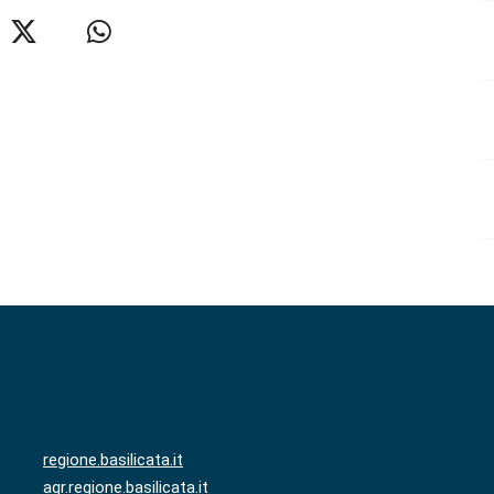
regione.basilicata.it
agr.regione.basilicata.it