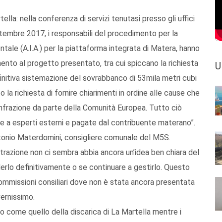
tella: nella conferenza di servizi tenutasi presso gli uffici
tembre 2017, i responsabili del procedimento per la
tale (A.I.A.) per la piattaforma integrata di Matera, hanno
mento al progetto presentato, tra cui spiccano la richiesta
U
efinitiva sistemazione del sovrabbanco di 53mila metri cubi
la richiesta di fornire chiarimenti in ordine alle cause che
infrazione da parte della Comunità Europea. Tutto ciò
e a esperti esterni e pagate dal contribuente materano”.
tonio Materdomini, consigliere comunale del M5S.
strazione non ci sembra abbia ancora un’idea ben chiara del
derlo definitivamente o se continuare a gestirlo. Questo
mmissioni consiliari dove non è stata ancora presentata
vernissimo.
o come quello della discarica di La Martella mentre i