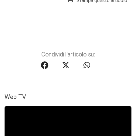
Stampa questo articolo
Condividi l'articolo su:
Web TV