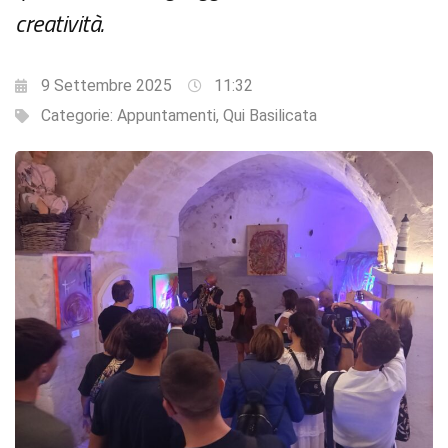
creatività.
9 Settembre 2025
11:32
Categorie:
Appuntamenti
,
Qui Basilicata