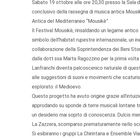
Sabato 19 ottobre alle ore 20,30 presso la Sala 
conclusivo della rassegna di musica antica Mousikè
Antica del Mediterraneo “Mousikè”.
ll Festival Mousikè, rinsaldando un legame antico t
simbolo dell’habitat rupestre internazionale, un in
collaborazione della Soprintendenza dei Beni Storic
dalla dott.ssa Marta Ragozzino per la prima volta
Lanfranchi diventa palcoscenico naturale di questa
alle suggestioni di suoni e movimenti che scatur
esplorato: il Medioevo.
Questo progetto ha avuto origine grazie all’intuizi
approdando su sponde di terre musicali lontane tra
un desiderio mai sopito di conoscenza. Dulcis me
La Zazzera, scomparso prematuramente nello sc
Si esibiranno i gruppi La Chirintana e Ensemble Vi