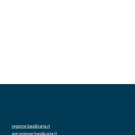
regione.basilicata.it
agr.regione.basilicata.it