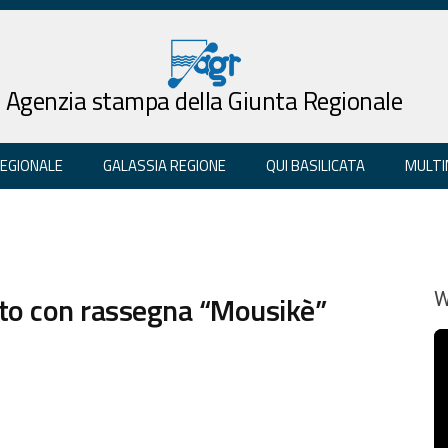
Agenzia stampa della Giunta Regionale
REGIONALE
GALASSIA REGIONE
QUI BASILICATA
MULTI
to con rassegna “Mousikè”
W